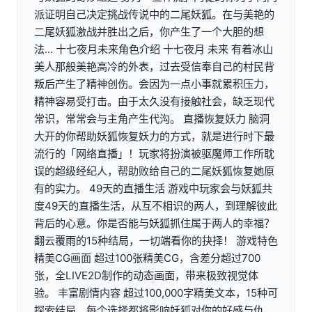
派证明自己决定挑战传说中的二尾妖狐。在与美艳的
二尾妖狐激战并胜出之后，你产生了一个大胆的想
法... 十七夜月未来角色介绍 十七夜月 未来 有着冰山
美人那般美艳高冷的外表，过去受信奉自己的村民背
叛后产生了精神创伤。会因为一点小事就累积压力，
精神容易受打击。由于太久没有接触社会，缺乏现代
常识，常常会与主角产生代沟。 直播恢复妖力 脑洞
大开的你帮助妖狐恢复妖力的方式，就是进行时下最
流行的「网络直播」！玩家将扮演被驱魔师工作所耽
误的超级经纪人，帮助败给自己的二尾妖狐恢复她原
有的实力。 49天的直播生活 游戏中玩家会与妖狐共
度49天的直播生活，从互不相识的两人，到理解彼此
背后的心意。你是否能与妖狐抓住属于两人的幸福？
翻云覆雨的15种结局，一切端看你的抉择！ 游戏特色
精美CG画面 超过100张精美CG，含差分超过700
张，全LIVE2D制作的动态画面，带来极致视觉体
验。 丰富剧情内容 超过100,000字精美文本，15种可
探索结局，每个选择都将影响妖狐对你的好感与仇