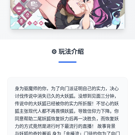
⚙️ 玩法介绍
身为驱魔师的你，为了向门派证明自己的实力，决心
讨伐传说中消失已久的大妖狐。没想到见面三分钟，
传说中的大妖狐已经被你的实力所折服！不甘心的妖
狐主张现代人都不再畏惧妖狐，导致信仰力下降。你
同意帮助二尾妖狐恢复妖力后再一决胜负，而恢复妖
力的方式竟然是进行时下最流行的直播！ 故事背景
与妖狐的奇妙邂逅 身为「金棒流」门徒的你为了向门